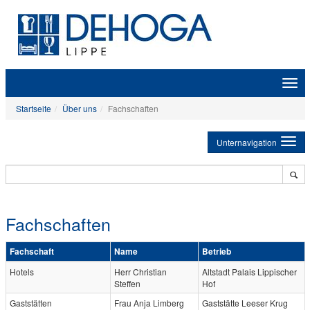
Zeige
Navig
Startseite
Über uns
Fachschaften
Unternavigation
Fachschaften
Fachschaft
Name
Betrieb
Hotels
Herr Christian
Altstadt Palais Lippischer
Steffen
Hof
Gaststätten
Frau Anja Limberg
Gaststätte Leeser Krug