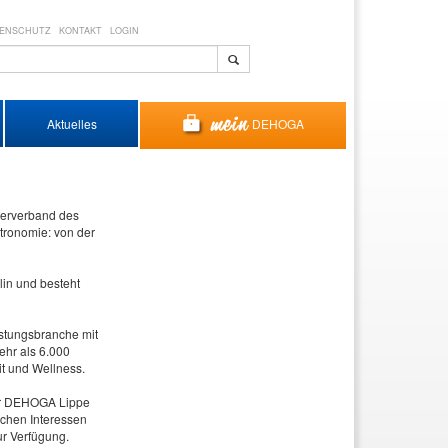
ENSCHUTZ
KONTAKT
LOGIN
DEHOGA
Aktuelles
merverband des
tronomie: von der
in und besteht
stungsbranche mit
ehr als 6.000
t und Wellness.
der DEHOGA Lippe
ichen Interessen
ur Verfügung.