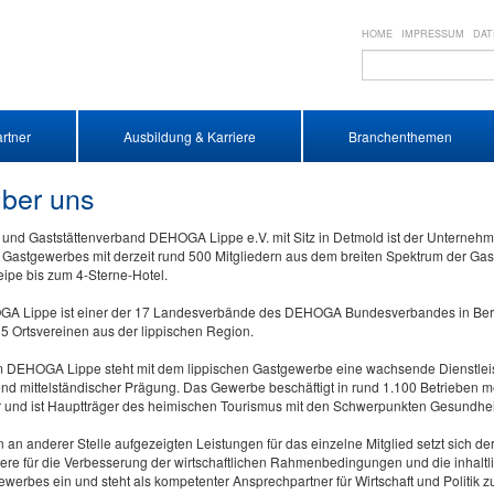
HOME
IMPRESSUM
DAT
rtner
Ausbildung & Karriere
Branchenthemen
über uns
- und Gaststättenverband DEHOGA Lippe e.V. mit Sitz in Detmold ist der Unterneh
 Gastgewerbes mit derzeit rund 500 Mitgliedern aus dem breiten Spektrum der Gas
ipe bis zum 4-Sterne-Hotel.
A Lippe ist einer der 17 Landesverbände des DEHOGA Bundesverbandes in Berl
 5 Ortsvereinen aus der lippischen Region.
m DEHOGA Lippe steht mit dem lippischen Gastgewerbe eine wachsende Dienstlei
d mittelständischer Prägung. Das Gewerbe beschäftigt in rund 1.100 Betrieben m
er und ist Hauptträger des heimischen Tourismus mit den Schwerpunkten Gesundhei
an anderer Stelle aufgezeigten Leistungen für das einzelne Mitglied setzt sich 
re für die Verbesserung der wirtschaftlichen Rahmenbedingungen und die inhaltl
werbes ein und steht als kompetenter Ansprechpartner für Wirtschaft und Politik z