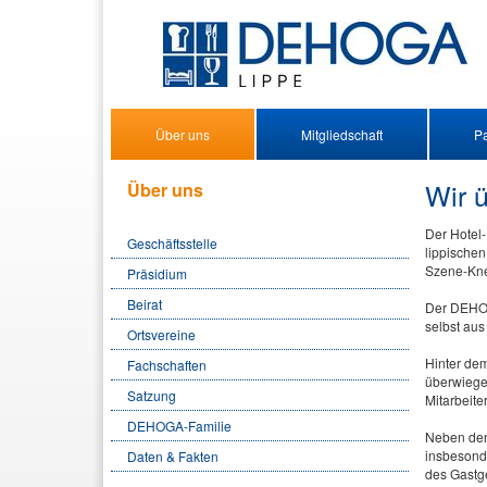
Über uns
Mitgliedschaft
Pa
Wir 
Über uns
Der Hotel
Geschäftsstelle
lippischen
Szene-Kne
Präsidium
Beirat
Der DEHOG
selbst aus
Ortsvereine
Hinter de
Fachschaften
überwiegen
Satzung
Mitarbeit
DEHOGA-Familie
Neben den 
insbesonde
Daten & Fakten
des Gastge