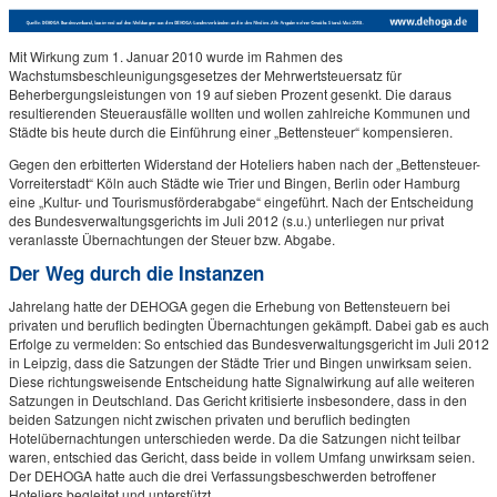
Mit Wirkung zum 1. Januar 2010 wurde im Rahmen des
Wachstumsbeschleunigungsgesetzes der Mehrwertsteuersatz für
Beherbergungsleistungen von 19 auf sieben Prozent gesenkt. Die daraus
resultierenden Steuerausfälle wollten und wollen zahlreiche Kommunen und
Städte bis heute durch die Einführung einer „Bettensteuer“ kompensieren.
Gegen den erbitterten Widerstand der Hoteliers haben nach der „Bettensteuer-
Vorreiterstadt“ Köln auch Städte wie Trier und Bingen, Berlin oder Hamburg
eine „Kultur- und Tourismusförderabgabe“ eingeführt. Nach der Entscheidung
des Bundesverwaltungsgerichts im Juli 2012 (s.u.) unterliegen nur privat
veranlasste Übernachtungen der Steuer bzw. Abgabe.
Der Weg durch die Instanzen
Jahrelang hatte der DEHOGA gegen die Erhebung von Bettensteuern bei
privaten und beruflich bedingten Übernachtungen gekämpft. Dabei gab es auch
Erfolge zu vermelden: So entschied das Bundesverwaltungsgericht im Juli 2012
in Leipzig, dass die Satzungen der Städte Trier und Bingen unwirksam seien.
Diese richtungsweisende Entscheidung hatte Signalwirkung auf alle weiteren
Satzungen in Deutschland. Das Gericht kritisierte insbesondere, dass in den
beiden Satzungen nicht zwischen privaten und beruflich bedingten
Hotelübernachtungen unterschieden werde. Da die Satzungen nicht teilbar
waren, entschied das Gericht, dass beide in vollem Umfang unwirksam seien.
Der DEHOGA hatte auch die drei Verfassungsbeschwerden betroffener
Hoteliers begleitet und unterstützt.