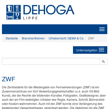
Zeige
Navig
Startseite
Branchenthemen
Urheberrecht: GEMA & Co.
ZWF
Unternavigation
ZWF
Die Zentralstelle für die Wiedergabe von Fernsehsendungen (ZWF) ist ein
Zusammenschluss von fünf Verwertungsgesellschaften (u.a. auch VG Bild-
Kunst), die die Rechte der bildenden Künstler, Fotografen, Grafikdesigner, aber
auch der am Film beteiligten Urheber wie Regie, Kamera, Schnitt, Bühnenbild
oder Kostüm wahrnehmen. Auch mit der ZWF konnte eine Verlängerung des
bestehenden Gesamtvertrages vereinbart werden. Die Gebühren für die ZWF