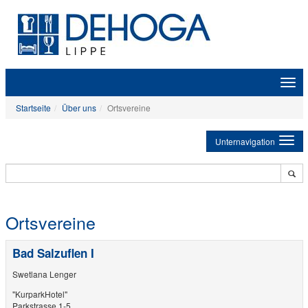
Zeige
Navig
Startseite
Über uns
Ortsvereine
Unternavigation
Ortsvereine
Bad Salzuflen I
Swetlana Lenger
"KurparkHotel"
Parkstrasse 1-5,