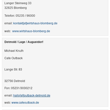
Langer Steinweg 33
32825 Blomberg
Telefon: 05235 / 96000
email:
kontakt​[at]​wirtshaus-blomberg.de
web:
​www.wirtshaus-blomberg.de
Detmold / Lage / Augustdorf
Michael Knuth
Cafe Outback
Lange Str. 83
32756 Detmold
Fon:
05231/3030212
email:
hallo​[at]​outback-detmold.de
web:
www.cafeoutback.de