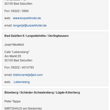
32105 Bad Salzuflen
Fon: 05222 / 3990
web:
www.kurparkhotel.de
email:
lenger​[at]​kurparkhotel.de
Bad Salzflen II / Leopoldshöhe / Oerlinghausen
Josef Westfeld
Cafe "Lebenslang"
Am Markt 25
32105 Bad Salzuflen
Fon: 05222 / 4010793
email:
bistronante​[at]​aol.com
web:
Lebenslang
Blomberg / Schieder-Schwalenberg / Lügde-Köterberg
Peter Tappe
WIRTSHAUS am Niederntor