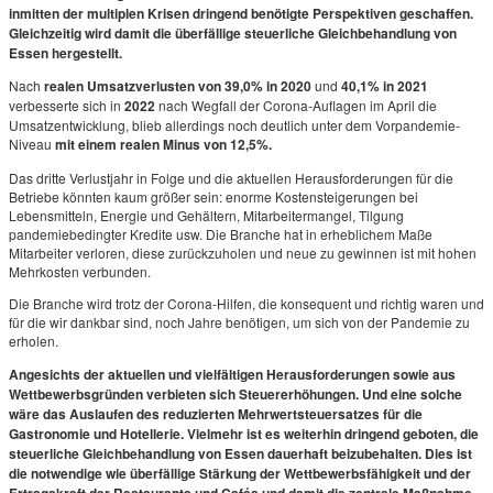
inmitten der multiplen Krisen dringend benötigte Perspektiven geschaffen.
Gleichzeitig wird damit die überfällige steuerliche Gleichbehandlung von
Essen hergestellt.
Nach
realen Umsatzverlusten von 39,0% in 2020
und
40,1% in 2021
verbesserte sich in
2022
nach Wegfall der Corona-Auflagen im April die
Umsatzentwicklung, blieb allerdings noch deutlich unter dem Vorpandemie-
Niveau
mit einem realen Minus von 12,5%.
Das dritte Verlustjahr in Folge und die aktuellen Herausforderungen für die
Betriebe könnten kaum größer sein: enorme Kostensteigerungen bei
Lebensmitteln, Energie und Gehältern, Mitarbeitermangel, Tilgung
pandemiebedingter Kredite usw. Die Branche hat in erheblichem Maße
Mitarbeiter verloren, diese zurückzuholen und neue zu gewinnen ist mit hohen
Mehrkosten verbunden.
Die Branche wird trotz der Corona-Hilfen, die konsequent und richtig waren und
für die wir dankbar sind, noch Jahre benötigen, um sich von der Pandemie zu
erholen.
Angesichts der aktuellen und vielfältigen Herausforderungen sowie aus
Wettbewerbsgründen verbieten sich Steuererhöhungen. Und eine solche
wäre das Auslaufen des reduzierten Mehrwertsteuersatzes für die
Gastronomie und Hotellerie. Vielmehr ist es weiterhin dringend geboten, die
steuerliche Gleichbehandlung von Essen dauerhaft beizubehalten. Dies ist
die notwendige wie überfällige Stärkung der Wettbewerbsfähigkeit und der
Ertragskraft der Restaurants und Cafés und damit die zentrale Maßnahme