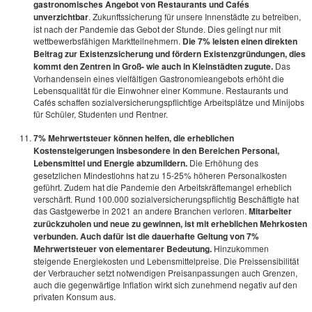
gastronomisches Angebot von Restaurants und Cafés
unverzichtbar
. Zukunftssicherung für unsere Innenstädte zu betreiben,
ist nach der Pandemie das Gebot der Stunde. Dies gelingt nur mit
wettbewerbsfähigen Marktteilnehmern.
Die 7% leisten einen direkten
Beitrag zur Existenzsicherung und fördern Existenzgründungen, dies
kommt den Zentren in Groß- wie auch in Kleinstädten zugute.
Das
Vorhandensein eines vielfältigen Gastronomieangebots erhöht die
Lebensqualität für die Einwohner einer Kommune. Restaurants und
Cafés schaffen sozialversicherungspflichtige Arbeitsplätze und Minijobs
für Schüler, Studenten und Rentner.
7% Mehrwertsteuer können helfen, die erheblichen
Kostensteigerungen insbesondere in den Bereichen Personal,
Lebensmittel und Energie abzumildern.
Die Erhöhung des
gesetzlichen Mindestlohns hat zu 15-25% höheren Personalkosten
geführt. Zudem hat die Pandemie den Arbeitskräftemangel erheblich
verschärft. Rund 100.000 sozialversicherungspflichtig Beschäftigte hat
das Gastgewerbe in 2021 an andere Branchen verloren.
Mitarbeiter
zurückzuholen und neue zu gewinnen, ist mit erheblichen Mehrkosten
verbunden. Auch dafür ist die dauerhafte Geltung von 7%
Mehrwertsteuer von elementarer Bedeutung.
Hinzukommen
steigende Energiekosten und Lebensmittelpreise. Die Preissensibilität
der Verbraucher setzt notwendigen Preisanpassungen auch Grenzen,
auch die gegenwärtige Inflation wirkt sich zunehmend negativ auf den
privaten Konsum aus.