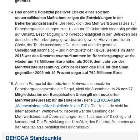
gestärkt.
Das enorme Potenzial positiver Effekte einer solchen
steuerpolitischen Maßnahme zeigen die Entwicklungen in der
Beherbergungsbranche.
Die Reduktion des Mehrwertsteuersatzes auf
Beherbergungsleistungen zum 1. Januar 2010 hat sich eindeutig positiv
auf Umsatz, Beschäftigung und Investitionstätigkeit in den Betrieben des
deutschen Beherbergungsgewerbes ausgewirkt. Hiervon profitieren
Gäste, der Tourismusstandort Deutschland und die gesamte
Gesellschaft nachhaltig – und nicht zuletzt der Fiskus.
Bereits im Jahr
2015 war das Umsatzsteueraufkommen im Beherbergungsgewerbe
wieder um 73 Millionen Euro höher als 2009, dem Jahr vor der
Mehrwertsteuersenkung.
2019 belief sich das Plus für den Staat
gegenüber 2009 mit 19 Prozent sogar auf 762 Millionen Euro
.
Auch in Europa ist der reduzierte Mehrwertsteuersatz im
Beherbergungsgewerbe die Regel, nicht die Ausnahme.
In 26 von 27
Mitgliedstaaten der Europäischen Union gilt ein reduzierter
Mehrwertsteuersatz für die Hotellerie
(siehe
DEHOGA-Karte
„Mehrwertsteuersätze Hotellerie in der EU“
). Die Hotellerie steht im
internationalen Wettbewerb. Insoweit war die Senkung der
Mehrwertsteuer auf Übernachtungen zum 1. Januar 2010 richtig und
konsequent. Die Entwicklung der Umsätze, des Steueraufkommens und
der Arbeitsplätze bestätigt dies eindrucksvoll.
DEHOGA Standpunkte