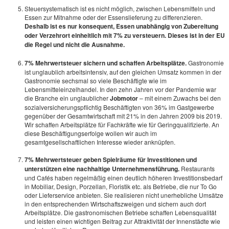
Steuersystematisch ist es nicht möglich, zwischen Lebensmitteln und
Essen zur Mitnahme oder der Essenslieferung zu differenzieren.
Deshalb ist es nur konsequent, Essen unabhängig von Zubereitung
oder Verzehrort einheitlich mit 7% zu versteuern.
Dieses ist in der EU
die Regel und nicht die Ausnahme.
7% Mehrwertsteuer sichern und schaffen Arbeitsplätze.
Gastronomie
ist unglaublich arbeitsintensiv, auf den gleichen Umsatz kommen in der
Gastronomie sechsmal so viele Beschäftigte wie im
Lebensmitteleinzelhandel. In den zehn Jahren vor der Pandemie war
die Branche ein unglaublicher
Jobmotor
– mit einem Zuwachs bei den
sozialversicherungspflichtig Beschäftigten von 36% im Gastgewerbe
gegenüber der Gesamtwirtschaft mit 21% in den Jahren 2009 bis 2019.
Wir schaffen Arbeitsplätze für Fachkräfte wie für Geringqualifizierte. An
diese Beschäftigungserfolge wollen wir auch im
gesamtgesellschaftlichen Interesse wieder anknüpfen.
7% Mehrwertsteuer geben Spielräume für Investitionen und
unterstützen eine nachhaltige Unternehmensführung.
Restaurants
und Cafés haben regelmäßig einen deutlich höheren Investitionsbedarf
in Mobiliar, Design, Porzellan, Floristik etc. als Betriebe, die nur To Go
oder Lieferservice anbieten. Sie realisieren nicht unerhebliche Umsätze
in den entsprechenden Wirtschaftszweigen und sichern auch dort
Arbeitsplätze. Die gastronomischen Betriebe schaffen Lebensqualität
und leisten einen wichtigen Beitrag zur Attraktivität der Innenstädte wie