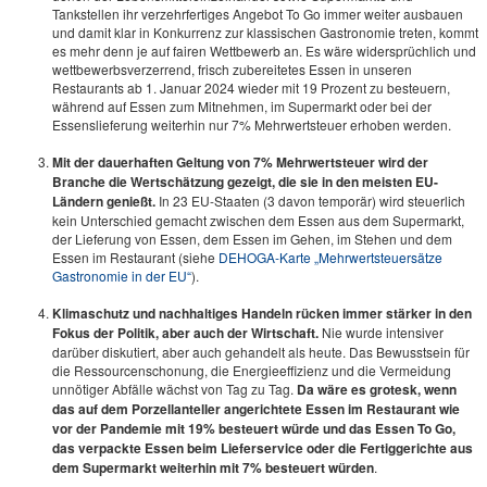
Tankstellen ihr verzehrfertiges Angebot To Go immer weiter ausbauen
und damit klar in Konkurrenz zur klassischen Gastronomie treten, kommt
es mehr denn je auf fairen Wettbewerb an. Es wäre widersprüchlich und
wettbewerbsverzerrend, frisch zubereitetes Essen in unseren
Restaurants ab 1. Januar 2024 wieder mit 19 Prozent zu besteuern,
während auf Essen zum Mitnehmen, im Supermarkt oder bei der
Essenslieferung weiterhin nur 7% Mehrwertsteuer erhoben werden.
Mit der dauerhaften Geltung von 7% Mehrwertsteuer wird der
Branche die Wertschätzung gezeigt, die sie in den meisten EU-
Ländern genießt.
In 23 EU-Staaten (3 davon temporär) wird steuerlich
kein Unterschied gemacht zwischen dem Essen aus dem Supermarkt,
der Lieferung von Essen, dem Essen im Gehen, im Stehen und dem
Essen im Restaurant (siehe
DEHOGA-Karte „Mehrwertsteuersätze
Gastronomie in der EU“
).
Klimaschutz und nachhaltiges Handeln rücken immer stärker in den
Fokus der Politik, aber auch der Wirtschaft.
Nie wurde intensiver
darüber diskutiert, aber auch gehandelt als heute. Das Bewusstsein für
die Ressourcenschonung, die Energieeffizienz und die Vermeidung
unnötiger Abfälle wächst von Tag zu Tag.
Da wäre es grotesk, wenn
das auf dem Porzellanteller angerichtete Essen im Restaurant wie
vor der Pandemie mit 19% besteuert würde und das Essen To Go,
das verpackte Essen beim Lieferservice oder die Fertiggerichte aus
dem Supermarkt weiterhin mit 7% besteuert würden
.