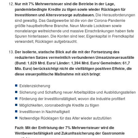
Nur mit 7% Mehrwertsteuer sind die Betriebe in der Lage,
pandemiebedingte Kredite zu tilgen sowie wieder Rücklagen für
Investitionen und Altersvorsorge aufzubauen.
Die Herausforderungen
sind gewaltig. Das Gastgewerbe ist die von der Corona-Pandemie
größte hauptbetroffene Branche. Neun Monate Lockdown sowie
monatelange weitreichende und massive Einschränkungen haben tiefe
Spuren hinterlassen. Die Konten sind leer, Eigenkapital in Fremdkapital
verwandelt, Rücklagen aufgebraucht.
Der isolierte, statische Blick auf die mit der Fortsetzung des
reduzierten Satzes vermeintlich verbundenen Umsatzsteuerausfälle
(Bund: 1,629 Mrd. Euro/ Länder: 1,394 Mrd. Euro/ Gemeinden: 61,7
Mio. Euro) berücksichtigt nicht die vielfältigen positiven Effekte, die
diese steuerpolitische Maßnahme mit sich bringt
:
Existenzsicherung
Sicherung und Schaffung neuer Arbeitsplätze und Ausbildungsstellen
Förderung der Investitionstätigkeit, wovon die Industrie profitiert
Möglichkeiten, coronabedingte Kredite zu tilgen
Investitionen in Nachhaltigkeit
Notwendige Rücklagen für das Alter wieder aufzufüllen
Fazit:
Mit der Entfristung der 7% Mehrwertsteuer wird die
Wettbewerbsfähigkeit und Zukunftssicherung der Gastronomie