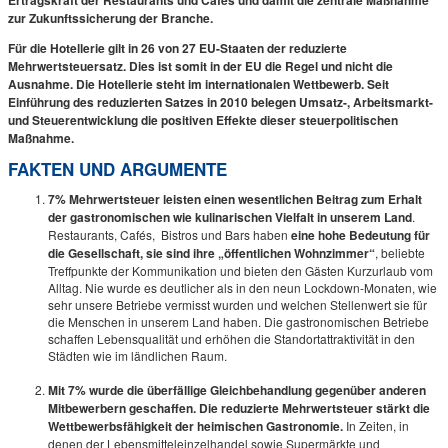
zur Zukunftssicherung der Branche.
Für die Hotellerie gilt in 26 von 27 EU-Staaten der reduzierte
Mehrwertsteuersatz. Dies ist somit in der EU die Regel und nicht die
Ausnahme. Die Hotellerie steht im internationalen Wettbewerb. Seit
Einführung des reduzierten Satzes in 2010 belegen Umsatz-, Arbeitsmarkt-
und Steuerentwicklung die positiven Effekte dieser steuerpolitischen
Maßnahme.
FAKTEN UND ARGUMENTE
7% Mehrwertsteuer leisten einen wesentlichen Beitrag zum Erhalt
der gastronomischen wie kulinarischen Vielfalt in unserem Land
.
Restaurants, Cafés, Bistros und Bars haben
eine hohe Bedeutung für
die Gesellschaft, sie sind ihre „öffentlichen Wohnzimmer“
, beliebte
Treffpunkte der Kommunikation und bieten den Gästen Kurzurlaub vom
Alltag. Nie wurde es deutlicher als in den neun Lockdown-Monaten, wie
sehr unsere Betriebe vermisst wurden und welchen Stellenwert sie für
die Menschen in unserem Land haben. Die gastronomischen Betriebe
schaffen Lebensqualität und erhöhen die Standortattraktivität in den
Städten wie im ländlichen Raum.
Mit 7% wurde die überfällige Gleichbehandlung gegenüber anderen
Mitbewerbern geschaffen. Die reduzierte Mehrwertsteuer stärkt die
Wettbewerbsfähigkeit der heimischen Gastronomie.
In Zeiten, in
denen der Lebensmitteleinzelhandel sowie Supermärkte und