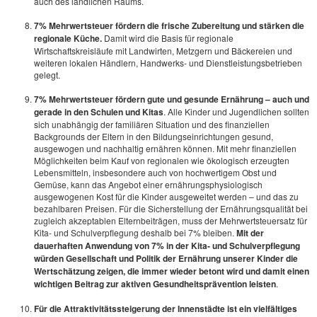
auch des ländlichen Raums.
7% Mehrwertsteuer fördern die frische Zubereitung und stärken die
regionale Küche.
Damit wird die Basis für regionale
Wirtschaftskreisläufe mit Landwirten, Metzgern und Bäckereien und
weiteren lokalen Händlern, Handwerks- und Dienstleistungsbetrieben
gelegt.
7% Mehrwertsteuer fördern gute und gesunde Ernährung – auch und
gerade in den Schulen und Kitas
. Alle Kinder und Jugendlichen sollten
sich unabhängig der familiären Situation und des finanziellen
Backgrounds der Eltern in den Bildungseinrichtungen gesund,
ausgewogen und nachhaltig ernähren können. Mit mehr finanziellen
Möglichkeiten beim Kauf von regionalen wie ökologisch erzeugten
Lebensmitteln, insbesondere auch von hochwertigem Obst und
Gemüse, kann das Angebot einer ernährungsphysiologisch
ausgewogenen Kost für die Kinder ausgeweitet werden – und das zu
bezahlbaren Preisen. Für die Sicherstellung der Ernährungsqualität bei
zugleich akzeptablen Elternbeiträgen, muss der Mehrwertsteuersatz für
Kita- und Schulverpflegung deshalb bei 7% bleiben.
Mit der
dauerhaften Anwendung von 7% in der Kita- und Schulverpflegung
würden Gesellschaft und Politik der Ernährung unserer Kinder die
Wertschätzung zeigen, die immer wieder betont wird und damit einen
wichtigen Beitrag zur aktiven Gesundheitsprävention leisten
.
Für die Attraktivitätssteigerung der Innenstädte ist ein vielfältiges