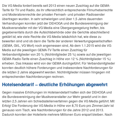
Die VG Media fordert bereits seit 2013 einen neuen Zuschlag auf die GEMA-
Tarife für TV und Radio, da ihr offensichtlich entsprechende Filmurheberrechte
und Moderatorenrechte der privaten Fernseh- und privaten Radiosender
übertragen wurden. In sehr schwierigen und über 1,5 Jahre dauernden
Verhandlungen konnten jetzt der DEHOGA und die Bundesvereinigung der
Musikveranstalter mit der VG Media eine Übergangsregelung treffen, bis
gegebenenfalls durch die Aufsichtsbehörde oder die Gerichte abschließend
geklärt ist, wie viele Rechte die VG Media tatsächlich hat, wie diese zu
bewerten sind und ob dann die Tarife der anderen Verwertungsgesellschaften
(GEMA, GVL, VG Wort) noch angemessen sind, Ab dem 1.1.2015 wird die VG
Media auf die jeweiligen GEMA-TV-Tarife einen Zuschlag für
Verbandsmitglieder von 20 % (Nichtmitglieder 25 %) sowie auf die jeweiligen
GEMA-Radio-Tarife einen Zuschlag in Höhe von 12 % (Nichtmitglieder 15 %)
erheben. Das Inkasso wird von der GEMA durchgeführt. Für Verbandsmitglieder
konnten deutlich höhere Forderungen und insbesondere Nachforderungen für
die letzten 2 Jahre abgewehrt werden. Nichtmitglieder müssen hingegen mit
entsprechenden Nachforderungen rechnen.
Hotelsendetarif – deutliche Erhöhungen abgewehrt
Gegen massive Erhöhungen im Hotelsendetarif hatten sich der DEHOGA und
die Bundesvereinigung der Musikveranstalter zur Wehr gesetzt und in den
letzten 2,5 Jahren ein Schiedsstellenverfahren gegen die VG Media geführt. Mit
Erfolg! Die Forderung der VG Media in Höhe von 8,70 Euro pro Zimmer/Jahr ist
genauso vom Tisch, wie Nachforderungen für die Jahre 2012 und 2013.
Dadurch konnten der Hotellerie mehrere Millionen Euro erspart bleiben. Nach