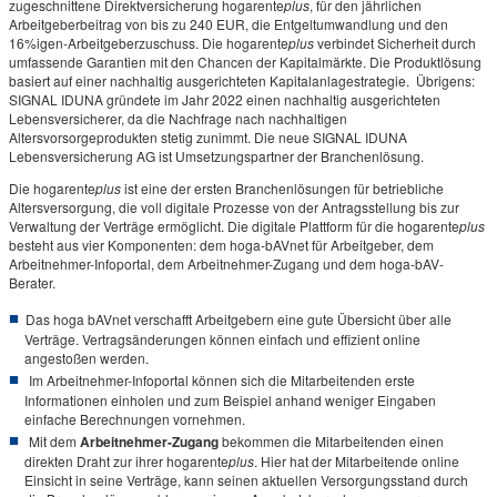
zugeschnittene Direktversicherung hogarente
plus
, für den jährlichen
Arbeitgeberbeitrag von bis zu 240 EUR, die Entgeltumwandlung und den
16%igen-Arbeitgeberzuschuss. Die hogarente
plus
verbindet Sicherheit durch
umfassende Garantien mit den Chancen der Kapitalmärkte. Die Produktlösung
basiert auf einer nachhaltig ausgerichteten Kapitalanlagestrategie. Übrigens:
SIGNAL IDUNA gründete im Jahr 2022 einen nachhaltig ausgerichteten
Lebensversicherer, da die Nachfrage nach nachhaltigen
Altersvorsorgeprodukten stetig zunimmt. Die neue SIGNAL IDUNA
Lebensversicherung AG ist Umsetzungspartner der Branchenlösung.
Die hogarente
plus
ist eine der ersten Branchenlösungen für betriebliche
Altersversorgung, die voll digitale Prozesse von der Antragsstellung bis zur
Verwaltung der Verträge ermöglicht. Die digitale Plattform für die hogarente
plus
besteht aus vier Komponenten: dem hoga-bAVnet für Arbeitgeber, dem
Arbeitnehmer-Infoportal, dem Arbeitnehmer-Zugang und dem hoga-bAV-
Berater.
Das hoga bAVnet verschafft Arbeitgebern eine gute Übersicht über alle
Verträge. Vertragsänderungen können einfach und effizient online
angestoßen werden.
Im Arbeitnehmer-Infoportal können sich die Mitarbeitenden erste
Informationen einholen und zum Beispiel anhand weniger Eingaben
einfache Berechnungen vornehmen.
Mit dem
Arbeitnehmer-Zugang
bekommen die Mitarbeitenden einen
direkten Draht zur ihrer hogarente
plus
. Hier hat der Mitarbeitende online
Einsicht in seine Verträge, kann seinen aktuellen Versorgungsstand durch