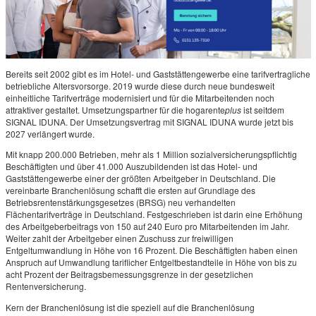
Bereits seit 2002 gibt es im Hotel- und Gaststättengewerbe eine tarifvertragliche
betriebliche Altersvorsorge. 2019 wurde diese durch neue bundesweit
einheitliche Tarifverträge modernisiert und für die Mitarbeitenden noch
attraktiver gestaltet. Umsetzungspartner für die hogarente
plus
ist seitdem
SIGNAL IDUNA. Der Umsetzungsvertrag mit SIGNAL IDUNA wurde jetzt bis
2027 verlängert wurde.
Mit knapp 200.000 Betrieben, mehr als 1 Million sozialversicherungspflichtig
Beschäftigten und über 41.000 Auszubildenden ist das Hotel- und
Gaststättengewerbe einer der größten Arbeitgeber in Deutschland. Die
vereinbarte Branchenlösung schafft die ersten auf Grundlage des
Betriebsrentenstärkungsgesetzes (BRSG) neu verhandelten
Flächentarifverträge in Deutschland. Festgeschrieben ist darin eine Erhöhung
des Arbeitgeberbeitrags von 150 auf 240 Euro pro Mitarbeitenden im Jahr.
Weiter zahlt der Arbeitgeber einen Zuschuss zur freiwilligen
Entgeltumwandlung in Höhe von 16 Prozent. Die Beschäftigten haben einen
Anspruch auf Umwandlung tariflicher Entgeltbestandteile in Höhe von bis zu
acht Prozent der Beitragsbemessungsgrenze in der gesetzlichen
Rentenversicherung.
Kern der Branchenlösung ist die speziell auf die Branchenlösung