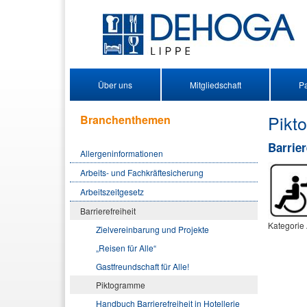
Über uns
Mitgliedschaft
Pa
Pikt
Branchenthemen
Barrie
Allergeninformationen
Arbeits- und Fachkräftesicherung
Arbeitszeitgesetz
Barrierefreiheit
Kategorie
Zielvereinbarung und Projekte
„Reisen für Alle“
Gastfreundschaft für Alle!
Piktogramme
Handbuch Barrierefreiheit in Hotellerie