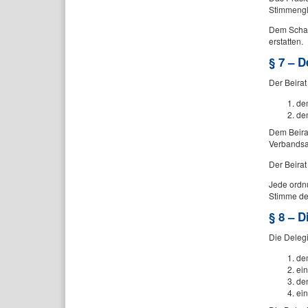
Stimmengle
Dem Schat
erstatten.
§ 7 – D
Der Beirat
de
den
Dem Beirat
Verbandsa
Der Beirat
Jede ordnu
Stimme des
§ 8 – 
Die Delegi
de
ein
den
ein