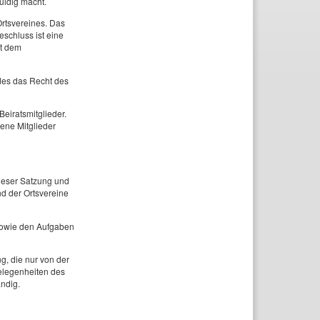
uldig macht.
rtsvereines. Das
schluss ist eine
st dem
des das Recht des
eiratsmitglieder.
ene Mitglieder
ieser Satzung und
d der Ortsvereine
 sowie den Aufgaben
g, die nur von der
elegenheiten des
ndig.