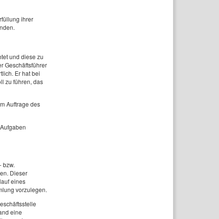
üllung ihrer
enden.
tet und diese zu
er Geschäftsführer
ich. Er hat bei
l zu führen, das
m Auftrage des
r Aufgaben
- bzw.
len. Dieser
lauf eines
mlung vorzulegen.
schäftsstelle
and eine