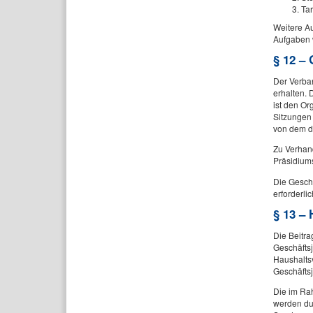
Ta
Weitere A
Aufgaben 
§ 12 –
Der Verban
erhalten. 
ist den Or
Sitzungen 
von dem di
Zu Verhan
Präsidiums
Die Gesch
erforderl
§ 13 –
Die Beitra
Geschäftsj
Haushalts
Geschäftsj
Die im Ra
werden dur