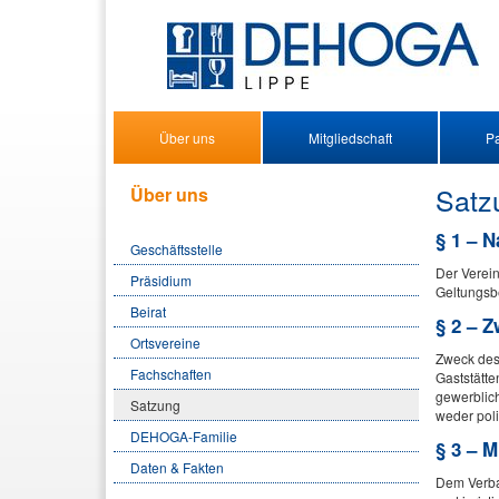
Über uns
Mitgliedschaft
Pa
Satz
Über uns
§ 1 – 
Geschäftsstelle
Der Verein
Präsidium
Geltungsbe
Beirat
§ 2 – 
Ortsvereine
Zweck des 
Fachschaften
Gaststätte
gewerblich
Satzung
weder poli
DEHOGA-Familie
§ 3 – M
Daten & Fakten
Dem Verba