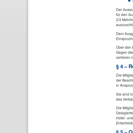
Der Aussc
für den Au
2/3 Mehrhe
auszuschl
Dem Ausge
Einspruchs
Über den E
Gegen die 
verlieren 
§ 4 – R
Die Mitgl
der Beschl
in Anspru
Sie sind i
des Verban
Die Mitgli
Delegiert
Hotel- und
Entscheidu
§ 5 – 