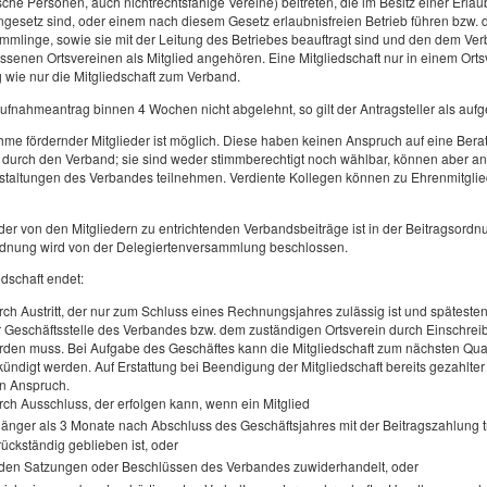
ische Personen, auch nichtrechtsfähige Vereine) beitreten, die im Besitz einer Erl
ngesetz sind, oder einem nach diesem Gesetz erlaubnisfreien Betrieb führen bzw.
mlinge, sowie sie mit der Leitung des Betriebes beauftragt sind und den dem Ve
senen Ortsvereinen als Mitglied angehören. Eine Mitgliedschaft nur in einem Orts
 wie nur die Mitgliedschaft zum Verband.
ufnahmeantrag binnen 4 Wochen nicht abgelehnt, so gilt der Antragsteller als au
me fördernder Mitglieder ist möglich. Diese haben keinen Anspruch auf eine Bera
g durch den Verband; sie sind weder stimmberechtigt noch wählbar, können aber 
staltungen des Verbandes teilnehmen. Verdiente Kollegen können zu Ehrenmitglie
er von den Mitgliedern zu entrichtenden Verbandsbeiträge ist in der Beitragsordnu
rdnung wird von der Delegiertenversammlung beschlossen.
edschaft endet:
ch Austritt, der nur zum Schluss eines Rechnungsjahres zulässig ist und späteste
 Geschäftsstelle des Verbandes bzw. dem zuständigen Ortsverein durch Einschreib
rden muss. Bei Aufgabe des Geschäftes kann die Mitgliedschaft zum nächsten Qua
ündigt werden. Auf Erstattung bei Beendigung der Mitgliedschaft bereits gezahlter
in Anspruch.
ch Ausschluss, der erfolgen kann, wenn ein Mitglied
länger als 3 Monate nach Abschluss des Geschäftsjahres mit der Beitragszahlung t
rückständig geblieben ist, oder
den Satzungen oder Beschlüssen des Verbandes zuwiderhandelt, oder