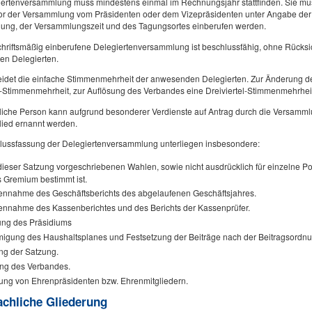
ertenversammlung muss mindestens einmal im Rechnungsjahr stattfinden. Sie muss
r der Versammlung vom Präsidenten oder dem Vizepräsidenten unter Angabe der 
ung, der Versammlungszeit und des Tagungsortes einberufen werden.
hriftsmäßig einberufene Delegiertenversammlung ist beschlussfähig, ohne Rücksic
n Delegierten.
eidet die einfache Stimmenmehrheit der anwesenden Delegierten. Zur Änderung de
l-Stimmenmehrheit, zur Auflösung des Verbandes eine Dreiviertel-Stimmenmehrheit 
rliche Person kann aufgrund besonderer Verdienste auf Antrag durch die Versamm
lied ernannt werden.
lussfassung der Delegiertenversammlung unterliegen insbesondere:
dieser Satzung vorgeschriebenen Wahlen, sowie nicht ausdrücklich für einzelne Po
 Gremium bestimmt ist.
nnahme des Geschäftsberichts des abgelaufenen Geschäftsjahres.
nnahme des Kassenberichtes und des Berichts der Kassenprüfer.
ung des Präsidiums
gung des Haushaltsplanes und Festsetzung der Beiträge nach der Beitragsordnu
g der Satzung.
ng des Verbandes.
ng von Ehrenpräsidenten bzw. Ehrenmitgliedern.
achliche Gliederung