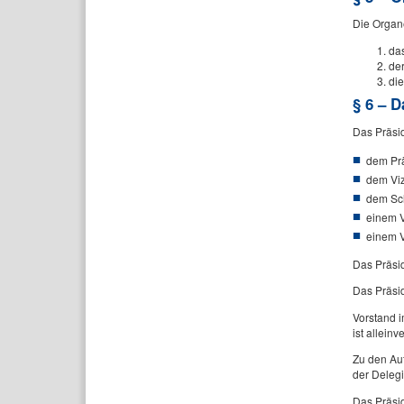
Die Organ
da
der
di
§ 6 – 
Das Präsi
dem Pr
dem Vi
dem Sc
einem V
einem V
Das Präsid
Das Präsi
Vorstand i
ist alleinv
Zu den Au
der Delegi
Das Präsid