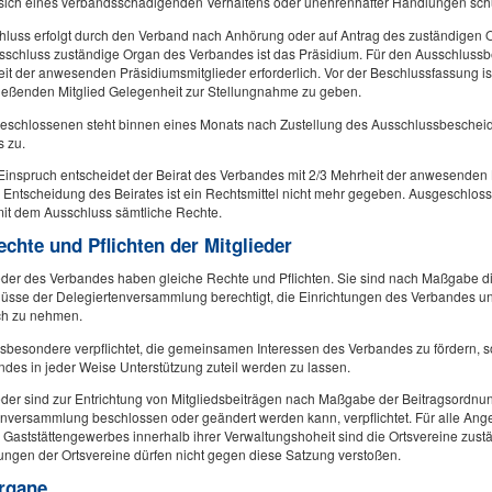
sich eines verbandsschädigenden Verhaltens oder unehrenhafter Handlungen sch
hluss erfolgt durch den Verband nach Anhörung oder auf Antrag des zuständigen O
sschluss zuständige Organ des Verbandes ist das Präsidium. Für den Ausschlussbe
it der anwesenden Präsidiumsmitglieder erforderlich. Vor der Beschlussfassung i
ießenden Mitglied Gelegenheit zur Stellungnahme zu geben.
schlossenen steht binnen eines Monats nach Zustellung des Ausschlussbeschei
 zu.
inspruch entscheidet der Beirat des Verbandes mit 2/3 Mehrheit der anwesenden B
Entscheidung des Beirates ist ein Rechtsmittel nicht mehr gegeben. Ausgeschloss
mit dem Ausschluss sämtliche Rechte.
echte und Pflichten der Mitglieder
ieder des Verbandes haben gleiche Rechte und Pflichten. Sie sind nach Maßgabe d
üsse der Delegiertenversammlung berechtigt, die Einrichtungen des Verbandes un
ch zu nehmen.
nsbesondere verpflichtet, die gemeinsamen Interessen des Verbandes zu fördern,
des in jeder Weise Unterstützung zuteil werden zu lassen.
eder sind zur Entrichtung von Mitgliedsbeiträgen nach Maßgabe der Beitragsordnun
enversammlung beschlossen oder geändert werden kann, verpflichtet. Für alle Ang
 Gaststättengewerbes innerhalb ihrer Verwaltungshoheit sind die Ortsvereine zustä
ngen der Ortsvereine dürfen nicht gegen diese Satzung verstoßen.
Organe