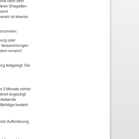
aubnis nach dem
 deren Ehegatten
rband
verein ist ebenso
fgenommen.
tung oder
an Versammlungen
dern ernannt
ng festgelegt. Die
ns 3 Monate vorher
brief angezeigt
rtalsende
 Beiträge besteht
rotz Aufforderung