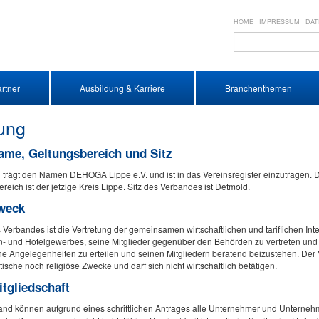
HOME
IMPRESSUM
DAT
rtner
Ausbildung & Karriere
Branchenthemen
ung
Name, Geltungsbereich und Sitz
 trägt den Namen DEHOGA Lippe e.V. und ist in das Vereinsregister einzutragen. 
reich ist der jetzige Kreis Lippe. Sitz des Verbandes ist Detmold.
Zweck
Verbandes ist die Vertretung der gemeinsamen wirtschaftlichen und tariflichen Int
n- und Hotelgewerbes, seine Mitglieder gegenüber den Behörden zu vertreten und
e Angelegenheiten zu erteilen und seinen Mitgliedern beratend beizustehen. Der 
tische noch religiöse Zwecke und darf sich nicht wirtschaftlich betätigen.
itgliedschaft
nd können aufgrund eines schriftlichen Antrages alle Unternehmer und Unterneh