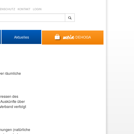
ENSCHUTZ
KONTAKT
LOGIN
DEHOGA
Aktuelles
Der räumliche
eressen des
 Auskünfte über
Verband verfolgt
mungen (natürliche