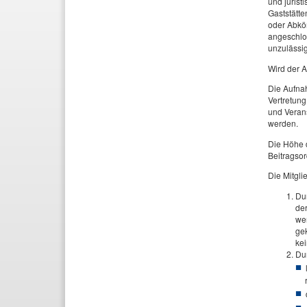
und jurist
Gaststätte
oder Abköm
angeschlos
unzulässig
Wird der A
Die Aufnah
Vertretun
und Veran
werden.
Die Höhe d
Beitragso
Die Mitgli
Dur
der
we
gek
ke
Dur