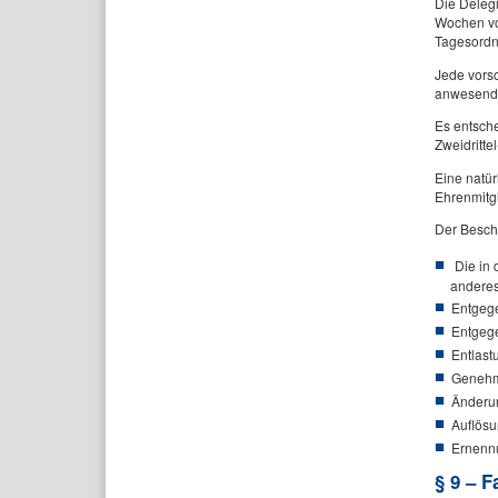
Die Delegi
Wochen vo
Tagesordn
Jede vorsc
anwesende
Es entsch
Zweidritte
Eine natü
Ehrenmitg
Der Besch
Die in 
anderes
Entgege
Entgege
Entlast
Genehmi
Änderun
Auflösu
Ernennu
§ 9 – F