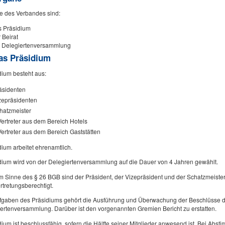
e des Verbandes sind:
s Präsidium
 Beirat
e Delegiertenversammlung
Das Präsidium
dium besteht aus:
äsidenten
zepräsidenten
hatzmeister
ertreter aus dem Bereich Hotels
ertreter aus dem Bereich Gaststätten
ium arbeitet ehrenamtlich.
dium wird von der Delegiertenversammlung auf die Dauer von 4 Jahren gewählt.
m Sinne des § 26 BGB sind der Präsident, der Vizepräsident und der Schatzmeister
ertretungsberechtigt.
fgaben des Präsidiums gehört die Ausführung und Überwachung der Beschlüsse d
ertenversammlung. Darüber ist den vorgenannten Gremien Bericht zu erstatten.
ium ist beschlussfähig, sofern die Hälfte seiner Mitglieder anwesend ist. Bei Abst