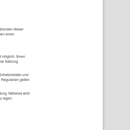
itzenden dieser
ben einen
 möglich. Ihnen
ese Satzung
 Schatzmeister und
e Regularien gelten
ttung. Näheres wird
u legen.