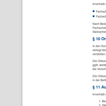
Innerhalb
Fachsch
Fachsch
Nach Beda
Fachschaft
Stellvertre
§ 10 Or
In den Ko
obliegt di
verstoßen.
Die Ortsve
ggfs. weit
die Vorsch
Die Ortsve
in der Bei
§ 11 A
Innerhalb
Be
St