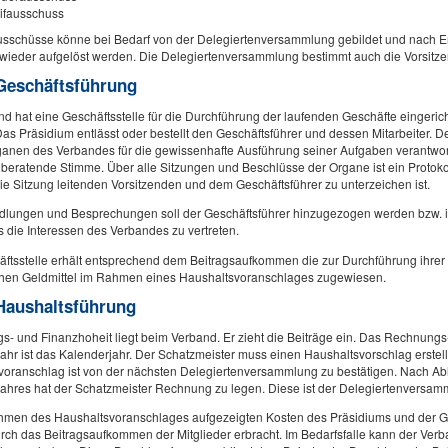
rifausschuss
usschüsse könne bei Bedarf von der Delegiertenversammlung gebildet und nach Erf
wieder aufgelöst werden. Die Delegiertenversammlung bestimmt auch die Vorsitz
 Geschäftsführung
d hat eine Geschäftsstelle für die Durchführung der laufenden Geschäfte eingerich
Das Präsidium entlässt oder bestellt den Geschäftsführer und dessen Mitarbeiter. D
ganen des Verbandes für die gewissenhafte Ausführung seiner Aufgaben verantwortl
beratende Stimme. Über alle Sitzungen und Beschlüsse der Organe ist ein Protokol
e Sitzung leitenden Vorsitzenden und dem Geschäftsführer zu unterzeichen ist.
dlungen und Besprechungen soll der Geschäftsführer hinzugezogen werden bzw. i
 die Interessen des Verbandes zu vertreten.
äftsstelle erhält entsprechend dem Beitragsaufkommen die zur Durchführung ihre
ichen Geldmittel im Rahmen eines Haushaltsvoranschlages zugewiesen.
 Haushaltsführung
gs- und Finanzhoheit liegt beim Verband. Er zieht die Beiträge ein. Das Rechnungs
ahr ist das Kalenderjahr. Der Schatzmeister muss einen Haushaltsvorschlag erstel
voranschlag ist von der nächsten Delegiertenversammlung zu bestätigen. Nach Ab
ahres hat der Schatzmeister Rechnung zu legen. Diese ist der Delegiertenversam
hmen des Haushaltsvoranschlages aufgezeigten Kosten des Präsidiums und der Ge
ch das Beitragsaufkommen der Mitglieder erbracht. Im Bedarfsfalle kann der Verb