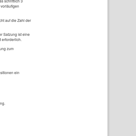
 schriftlich 3
vorläufigen
ht auf die Zahl der
r Satzung ist eine
erforderlich.
lung zum
sitionen ein
ng.