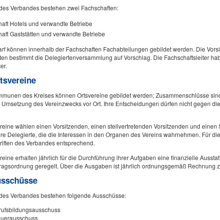
 des Verbandes bestehen zwei Fachschaften:
aft Hotels und verwandte Betriebe
aft Gaststätten und verwandte Betriebe
rf können innerhalb der Fachschaften Fachabteilungen gebildet werden. Die Vors
en bestimmt die Delegiertenversammlung auf Vorschlag. Die Fachschaftsleiter ha
ter.
tsvereine
mmunen des Kreises können Ortsvereine gebildet werden; Zusammenschlüsse sind
e Umsetzung des Vereinzwecks vor Ort. Ihre Entscheidungen dürfen nicht gegen di
reine wählen einen Vorsitzenden, einen stellvertretenden Vorsitzenden und einen
ere Delegierte, die die Interessen in den Organen des Vereins wahrnehmen. Für di
riften des Verbandes entsprechend.
reine erhalten jährlich für die Durchführung ihrer Aufgaben eine finanzielle Aussta
tragsordnung geregelt. Über die Ausgaben ist jährlich ordnungsgemäß Rechnung z
usschüsse
 des Verbandes bestehen folgende Ausschüsse:
rufsbildungsausschuss
euerausschuss