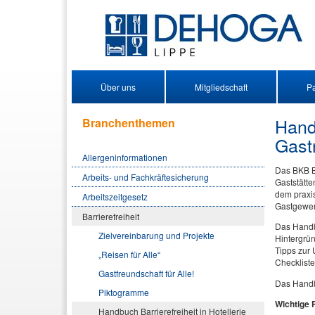
Über uns
Mitgliedschaft
Pa
Handb
Branchenthemen
Gast
Allergeninformationen
Das BKB B
Arbeits- und Fachkräftesicherung
Gaststätte
dem praxis
Arbeitszeitgesetz
Gastgewer
Barrierefreiheit
Das Handbu
Zielvereinbarung und Projekte
Hintergrün
Tipps zur 
„Reisen für Alle“
Checkliste
Gastfreundschaft für Alle!
Das Handb
Piktogramme
Wichtige 
Handbuch Barrierefreiheit in Hotellerie