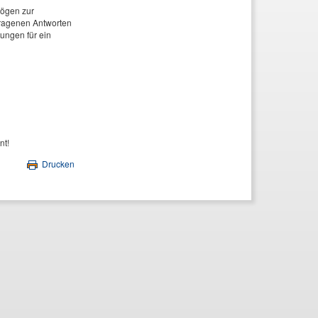
bögen zur
tragenen Antworten
ungen für ein
nt!
Drucken