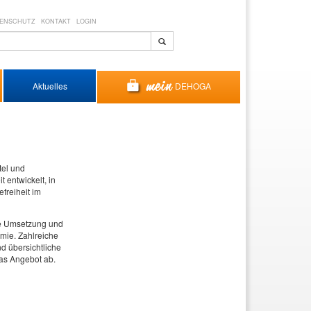
ENSCHUTZ
KONTAKT
LOGIN
DEHOGA
Aktuelles
tel und
 entwickelt, in
freiheit im
die Umsetzung und
omie. Zahlreiche
d übersichtliche
das Angebot ab.