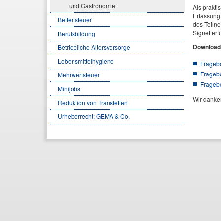
und Gastronomie
Als prakti
Erfassung 
Bettensteuer
des Teilne
Signet erfü
Berufsbildung
Download
Betriebliche Altersvorsorge
Lebensmittelhygiene
Fragebo
Fragebo
Mehrwertsteuer
Fragebo
Minijobs
Wir danke
Reduktion von Transfetten
Urheberrecht: GEMA & Co.