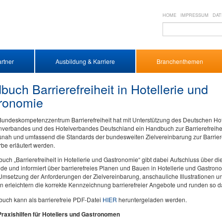
HOME
IMPRESSUM
DAT
rtner
Ausbildung & Karriere
Branchenthemen
uch Barrierefreiheit in Hotellerie und
ronomie
undeskompetenzzentrum Barrierefreiheit hat mit Unterstützung des Deutschen Ho
nverbandes und des Hotelverbandes Deutschland ein Handbuch zur Barrierefreiheit
nah und umfassend die Standards der bundesweiten Zielvereinbarung zur Barriere
be erläutert werden.
ch „Barrierefreiheit in Hotellerie und Gastronomie“ gibt dabei Aufschluss über 
de und informiert über barrierefreies Planen und Bauen in Hotellerie und Gastron
Umsetzung der Anforderungen der Zielvereinbarung, anschauliche Illustrationen un
n erleichtern die korrekte Kennzeichnung barrierefreier Angebote und runden so 
uch kann als barrierefreie PDF-Datei
HIER
heruntergeladen werden.
Praxishilfen für Hoteliers und Gastronomen