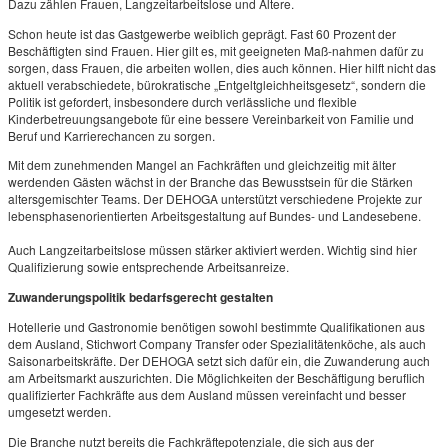
Dazu zählen Frauen, Langzeitarbeitslose und Ältere.
Schon heute ist das Gastgewerbe weiblich geprägt. Fast 60 Prozent der
Beschäftigten sind Frauen. Hier gilt es, mit geeigneten Maß-nahmen dafür zu
sorgen, dass Frauen, die arbeiten wollen, dies auch können. Hier hilft nicht das
aktuell verabschiedete, bürokratische „Entgeltgleichheitsgesetz“, sondern die
Politik ist gefordert, insbesondere durch verlässliche und flexible
Kinderbetreuungsangebote für eine bessere Vereinbarkeit von Familie und
Beruf und Karrierechancen zu sorgen.
Mit dem zunehmenden Mangel an Fachkräften und gleichzeitig mit älter
werdenden Gästen wächst in der Branche das Bewusstsein für die Stärken
altersgemischter Teams. Der DEHOGA unterstützt verschiedene Projekte zur
lebensphasenorientierten Arbeitsgestaltung auf Bundes- und Landesebene.
Auch Langzeitarbeitslose müssen stärker aktiviert werden. Wichtig sind hier
Qualifizierung sowie entsprechende Arbeitsanreize.
Zuwanderungspolitik bedarfsgerecht gestalten
Hotellerie und Gastronomie benötigen sowohl bestimmte Qualifikationen aus
dem Ausland, Stichwort Company Transfer oder Spezialitätenköche, als auch
Saisonarbeitskräfte. Der DEHOGA setzt sich dafür ein, die Zuwanderung auch
am Arbeitsmarkt auszurichten. Die Möglichkeiten der Beschäftigung beruflich
qualifizierter Fachkräfte aus dem Ausland müssen vereinfacht und besser
umgesetzt werden.
Die Branche nutzt bereits die Fachkräftepotenziale, die sich aus der