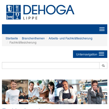
Zeige
Navig
Startseite
Branchenthemen
Arbeits- und Fachkräftesicherung
Fachkräftesicherung
Unternavigation