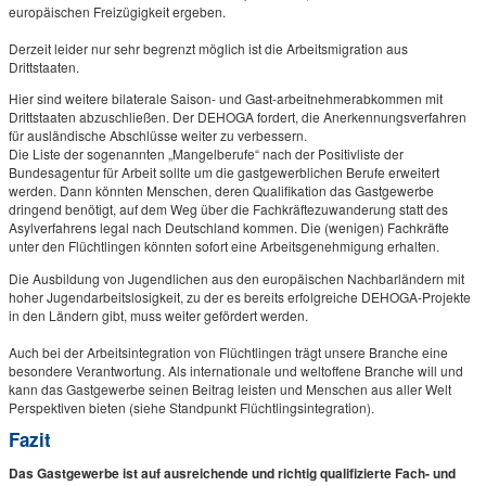
europäischen Freizügigkeit ergeben.
Derzeit leider nur sehr begrenzt möglich ist die Arbeitsmigration aus
Drittstaaten.
Hier sind weitere bilaterale Saison- und Gast-arbeitnehmerabkommen mit
Drittstaaten abzuschließen. Der DEHOGA fordert, die Anerkennungsverfahren
für ausländische Abschlüsse weiter zu verbessern.
Die Liste der sogenannten „Mangelberufe“ nach der Positivliste der
Bundesagentur für Arbeit sollte um die gastgewerblichen Berufe erweitert
werden. Dann könnten Menschen, deren Qualifikation das Gastgewerbe
dringend benötigt, auf dem Weg über die Fachkräftezuwanderung statt des
Asylverfahrens legal nach Deutschland kommen. Die (wenigen) Fachkräfte
unter den Flüchtlingen könnten sofort eine Arbeitsgenehmigung erhalten.
Die Ausbildung von Jugendlichen aus den europäischen Nachbarländern mit
hoher Jugendarbeitslosigkeit, zu der es bereits erfolgreiche DEHOGA-Projekte
in den Ländern gibt, muss weiter gefördert werden.
Auch bei der Arbeitsintegration von Flüchtlingen trägt unsere Branche eine
besondere Verantwortung. Als internationale und weltoffene Branche will und
kann das Gastgewerbe seinen Beitrag leisten und Menschen aus aller Welt
Perspektiven bieten (siehe Standpunkt Flüchtlingsintegration).
Fazit
Das Gastgewerbe ist auf ausreichende und richtig qualifizierte Fach- und